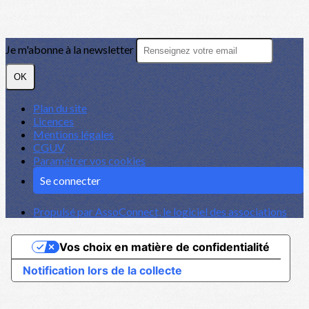
Je m'abonne à la newsletter
OK
Plan du site
Licences
Mentions légales
CGUV
Paramétrer vos cookies
Se connecter
Propulsé par AssoConnect, le logiciel des associations
Vos choix en matière de confidentialité
Notification lors de la collecte