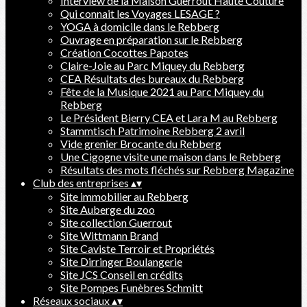
Interview de la Maison Guerrout Haute Couture
Qui connait les Voyages LESAGE ?
YOGA à domicile dans le Rebberg
Ouvrage en préparation sur le Rebberg
Création Cocottes Papotes
Claire-Joie au Parc Miquey du Rebberg
CEA Résultats des bureaux du Rebberg
Fête de la Musique 2021 au Parc Miquey du
Rebberg
Le Président Bierry CEA et Lara M au Rebberg
Stammtisch Patrimoine Rebberg 2 avril
Vide grenier Brocante du Rebberg
Une Cigogne visite une maison dans le Rebberg
Résultats des mots fléchés sur Rebberg Magazine
Club des entreprises
▴
▾
Site immobilier au Rebberg
Site Auberge du zoo
Site collection Guerrout
Site Wittmann Brand
Site Caviste Terroir et Propriétés
Site Dirringer Boulangerie
Site JCS Conseil en crédits
Site Pompes Funèbres Schmitt
Réseaux sociaux
▴
▾