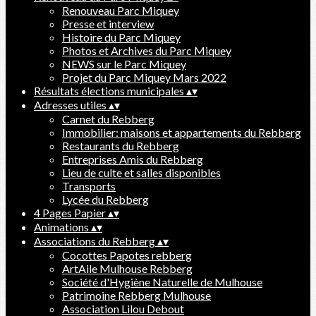
Renouveau Parc Miquey
Presse et interview
Histoire du Parc Miquey
Photos et Archives du Parc Miquey
NEWS sur le Parc Miquey
Projet du Parc Miquey Mars 2022
Résultats élections municipales
▴
▾
Adresses utiles
▴
▾
Carnet du Rebberg
Immobilier: maisons et appartements du Rebberg
Restaurants du Rebberg
Entreprises Amis du Rebberg
Lieu de culte et salles disponibles
Transports
Lycée du Rebberg
4 Pages Papier
▴
▾
Animations
▴
▾
Associations du Rebberg
▴
▾
Cocottes Papotes rebberg
ArtAile Mulhouse Rebberg
Société d'Hygiène Naturelle de Mulhouse
Patrimoine Rebberg Mulhouse
Association Lilou Debout