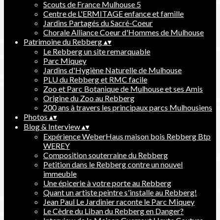
Scouts de France Mulhouse 5
Centre de L'ERMITAGE enfance et famille
Jardins Partagés du Sacré-Coeur
Chorale Alliance Coeur d'Hommes de Mulhouse
Patrimoine du Rebberg
▴
▾
Le Rebberg un site remarquable
Parc Miquey
Jardins d'Hygiène Naturelle de Mulhouse
PLU du Rebberg et RMC facile
Zoo et Parc Botanique de Mulhouse et ses Amis
Origine du Zoo au Rebberg
200 ans à travers les principaux parcs Mulhousiens
Photos
▴
▾
Blog & Interview
▴
▾
Expérience WeberHaus maison bois Rebberg Btp
WEREY
Composition souterraine du Rebberg
Petition dans le Rebberg contre un nouvel
immeuble
Une épicerie à votre porte au Rebberg
Quant un artiste peintre s'installe au Rebberg!
Jean Paul Le Jardinier raconte le Parc Miquey
Le Cèdre du Liban du Rebberg en Danger?