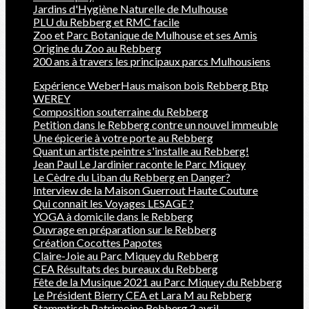
Jardins d'Hygiène Naturelle de Mulhouse
PLU du Rebberg et RMC facile
Zoo et Parc Botanique de Mulhouse et ses Amis
Origine du Zoo au Rebberg
200 ans à travers les principaux parcs Mulhousiens
Expérience WeberHaus maison bois Rebberg Btp
WEREY
Composition souterraine du Rebberg
Petition dans le Rebberg contre un nouvel immeuble
Une épicerie à votre porte au Rebberg
Quant un artiste peintre s'installe au Rebberg!
Jean Paul Le Jardinier raconte le Parc Miquey
Le Cèdre du Liban du Rebberg en Danger?
Interview de la Maison Guerrout Haute Couture
Qui connait les Voyages LESAGE ?
YOGA à domicile dans le Rebberg
Ouvrage en préparation sur le Rebberg
Création Cocottes Papotes
Claire-Joie au Parc Miquey du Rebberg
CEA Résultats des bureaux du Rebberg
Fête de la Musique 2021 au Parc Miquey du Rebberg
Le Président Bierry CEA et Lara M au Rebberg
Stammtisch Patrimoine Rebberg 2 avril