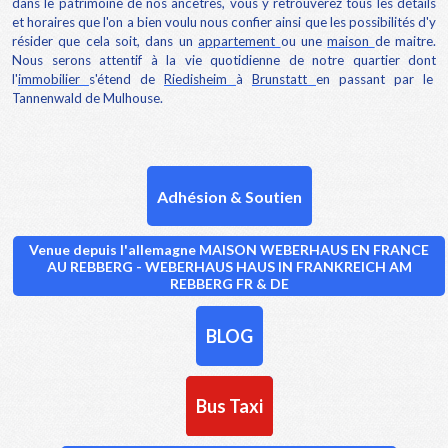
dans le patrimoine de nos ancêtres, vous y retrouverez tous les détails
et horaires que l'on a bien voulu nous confier ainsi que les possibilités d'y
résider que cela soit, dans un
appartement
ou une
maison
de maitre.
Nous serons attentif à la vie quotidienne de notre quartier dont
l'
immobilier
s'étend de
Riedisheim
à
Brunstatt
en passant par le
Tannenwald de Mulhouse.
Adhésion & Soutien
Venue depuis l'allemagne MAISON WEBERHAUS EN FRANCE
AU REBBERG - WEBERHAUS HAUS IN FRANKREICH AM
REBBERG FR & DE
BLOG
Bus Taxi