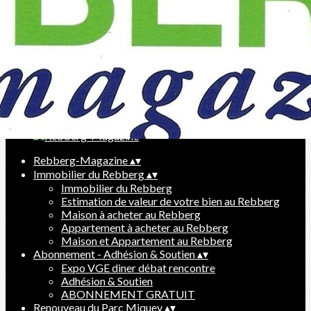
Exporter les lignes sélectionnées
Exporter toutes les colonnes
Exporter uniquement les colonnes affichées
Menu
Ajoutez un logo, un bouton, des réseaux sociaux
Cliquez pour éditer
Rebberg-Magazine
▴
▾
Immobilier du Rebberg
▴
▾
Immobilier du Rebberg
Estimation de valeur de votre bien au Rebberg
Maison à acheter au Rebberg
Appartement à acheter au Rebberg
Maison et Appartement au Rebberg
Abonnement - Adhésion & Soutien
▴
▾
Expo VGE diner débat rencontre
Adhésion & Soutien
ABONNEMENT GRATUIT
Renouveau du Parc Miquey
▴
▾