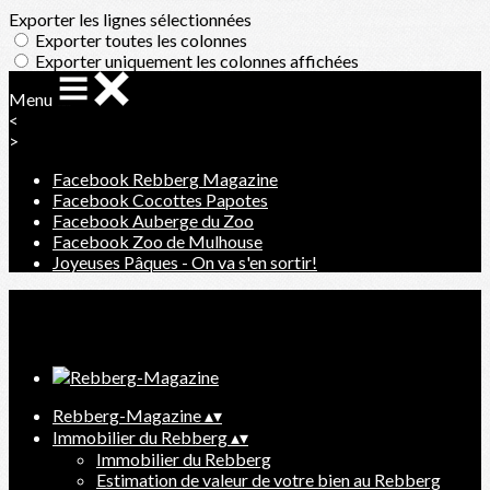
Exporter les lignes sélectionnées
Exporter toutes les colonnes
Exporter uniquement les colonnes affichées
Menu
<
>
Facebook Rebberg Magazine
Facebook Cocottes Papotes
Facebook Auberge du Zoo
Facebook Zoo de Mulhouse
Joyeuses Pâques - On va s'en sortir!
Ajoutez un logo, un bouton, des réseaux sociaux
Cliquez pour éditer
Rebberg-Magazine
▴
▾
Immobilier du Rebberg
▴
▾
Immobilier du Rebberg
Estimation de valeur de votre bien au Rebberg