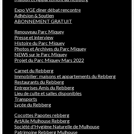
Expo VGE diner débat rencontre
Adhésion & Soutien
ABONNEMENT GRATUIT
Renouveau Parc Miquey
Presse et interview
Histoire du Parc Miquey
Photos et Archives du Parc Miquey
NEWS sur le Parc Miquey
Projet du Parc Miquey Mars 2022
Carnet du Rebberg
Immobilier: maisons et appartements du Rebberg
Restaurants du Rebberg
Entreprises Amis du Rebberg
Lieu de culte et salles disponibles
Transports
Lycée du Rebberg
Cocottes Papotes rebberg
ArtAile Mulhouse Rebberg
Société d'Hygiène Naturelle de Mulhouse
Patrimoine Rebberg Mulhouse