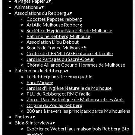
4 Pages Papier
▴
▾
Animations
▴
▾
Associations du Rebberg
▴
▾
Cocottes Papotes rebberg
ArtAile Mulhouse Rebberg
Société d'Hygiène Naturelle de Mulhouse
Patrimoine Rebberg Mulhouse
Association Lilou Debout
Scouts de France Mulhouse 5
Centre de L'ERMITAGE enfance et famille
Jardins Partagés du Sacré-Coeur
Chorale Alliance Coeur d'Hommes de Mulhouse
Patrimoine du Rebberg
▴
▾
Le Rebberg un site remarquable
Parc Miquey
Jardins d'Hygiène Naturelle de Mulhouse
PLU du Rebberg et RMC facile
Zoo et Parc Botanique de Mulhouse et ses Amis
Origine du Zoo au Rebberg
200 ans à travers les principaux parcs Mulhousiens
Photos
▴
▾
Blog & Interview
▴
▾
Expérience WeberHaus maison bois Rebberg Btp
WEREY