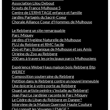
Association Lilou Debout
Scouts de France Mulhouse 5
Centre de L'ERMITAGE enfance et famille
Jardins Partagés du Sacré-Coeur
Chorale Alliance Coeur d'Hommes de Mulhouse
Le Rebberg un site remarquable
Parc Miquey
Jardins d'Hygiène Naturelle de Mulhouse
PLU du Rebberg et RMC facile
Zoo et Parc Botanique de Mulhouse et ses Amis
Origine du Zoo au Rebberg
200 ans à travers les principaux parcs Mulhousiens
Expérience WeberHaus maison bois Rebberg Btp
WEREY
Composition souterraine du Rebberg
Petition dans le Rebberg contre un nouvel immeuble
Une épicerie à votre porte au Rebberg
Quant un artiste peintre s'installe au Rebberg!
Jean Paul Le Jardinier raconte le Parc Miquey
Le Cèdre du Liban du Rebberg en Danger?
Interview de la Maison Guerrout Haute Couture
Qui connait les Voyages LESAGE ?