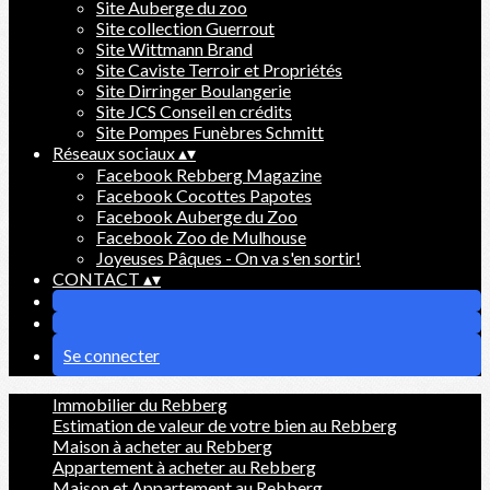
Site Auberge du zoo
Site collection Guerrout
Site Wittmann Brand
Site Caviste Terroir et Propriétés
Site Dirringer Boulangerie
Site JCS Conseil en crédits
Site Pompes Funèbres Schmitt
Réseaux sociaux
▴
▾
Facebook Rebberg Magazine
Facebook Cocottes Papotes
Facebook Auberge du Zoo
Facebook Zoo de Mulhouse
Joyeuses Pâques - On va s'en sortir!
CONTACT
▴
▾
Se connecter
Immobilier du Rebberg
Estimation de valeur de votre bien au Rebberg
Maison à acheter au Rebberg
Appartement à acheter au Rebberg
Maison et Appartement au Rebberg