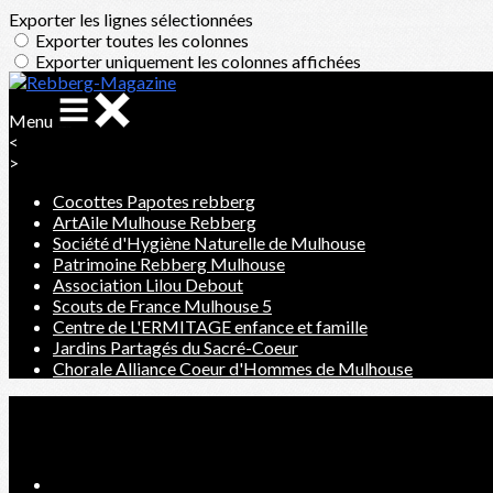
Exporter les lignes sélectionnées
Exporter toutes les colonnes
Exporter uniquement les colonnes affichées
Menu
<
>
Cocottes Papotes rebberg
ArtAile Mulhouse Rebberg
Société d'Hygiène Naturelle de Mulhouse
Patrimoine Rebberg Mulhouse
Association Lilou Debout
Scouts de France Mulhouse 5
Centre de L'ERMITAGE enfance et famille
Jardins Partagés du Sacré-Coeur
Chorale Alliance Coeur d'Hommes de Mulhouse
Ajoutez un logo, un bouton, des réseaux sociaux
Cliquez pour éditer