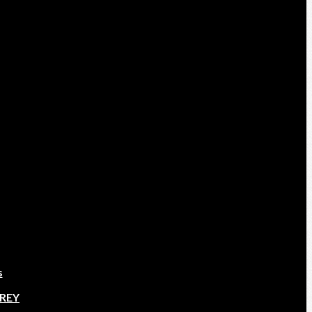
s
EREY