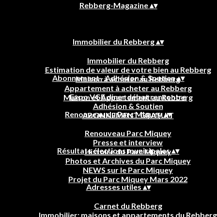
Rebberg-Magazine
▴
▾
Immobilier du Rebberg
▴
▾
Immobilier du Rebberg
Estimation de valeur de votre bien au Rebberg
Abonnement - Adhésion & Soutien
▴
▾
Maison à acheter au Rebberg
Appartement à acheter au Rebberg
Expo VGE diner débat rencontre
Maison et Appartement au Rebberg
Adhésion & Soutien
Renouveau du Parc Miquey
▴
▾
ABONNEMENT GRATUIT
Renouveau Parc Miquey
Presse et interview
Résultats élections municipales
▴
▾
Histoire du Parc Miquey
Photos et Archives du Parc Miquey
NEWS sur le Parc Miquey
Projet du Parc Miquey Mars 2022
Adresses utiles
▴
▾
Carnet du Rebberg
Immobilier: maisons et appartements du Rebberg