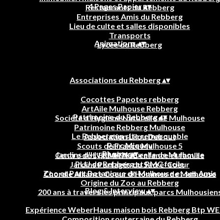
4 Pages Papier
▴
▾
Restaurants du Rebberg
Entreprises Amis du Rebberg
Lieu de culte et salles disponibles
Transports
Animations
▴
▾
Lycée du Rebberg
Associations du Rebberg
▴
▾
Cocottes Papotes rebberg
ArtAile Mulhouse Rebberg
Patrimoine du Rebberg
▴
▾
Société d'Hygiène Naturelle de Mulhouse
Patrimoine Rebberg Mulhouse
Le Rebberg un site remarquable
Association Lilou Debout
Parc Miquey
Scouts de France Mulhouse 5
Photos
▴
▾
Jardins d'Hygiène Naturelle de Mulhouse
Centre de L'ERMITAGE enfance et famille
PLU du Rebberg et RMC facile
Jardins Partagés du Sacré-Coeur
Zoo et Parc Botanique de Mulhouse et ses Amis
Chorale Alliance Coeur d'Hommes de Mulhouse
Origine du Zoo au Rebberg
Blog & Interview
▴
▾
200 ans à travers les principaux parcs Mulhousien
Expérience WeberHaus maison bois Rebberg Btp W
Composition souterraine du Rebberg