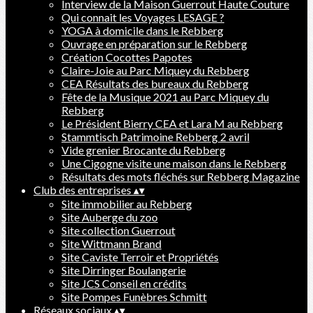
Interview de la Maison Guerrout Haute Couture
Qui connait les Voyages LESAGE ?
YOGA à domicile dans le Rebberg
Ouvrage en préparation sur le Rebberg
Création Cocottes Papotes
Claire-Joie au Parc Miquey du Rebberg
CEA Résultats des bureaux du Rebberg
Fête de la Musique 2021 au Parc Miquey du
Rebberg
Le Président Bierry CEA et Lara M au Rebberg
Stammtisch Patrimoine Rebberg 2 avril
Vide grenier Brocante du Rebberg
Une Cigogne visite une maison dans le Rebberg
Résultats des mots fléchés sur Rebberg Magazine
Club des entreprises
▴
▾
Site immobilier au Rebberg
Site Auberge du zoo
Site collection Guerrout
Site Wittmann Brand
Site Caviste Terroir et Propriétés
Site Dirringer Boulangerie
Site JCS Conseil en crédits
Site Pompes Funèbres Schmitt
Réseaux sociaux
▴
▾