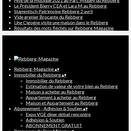
Fête de la Musique 2021 au Parc Miquey du Rebberg
Le Président Bierry CEA et Lara M au Rebberg
Stammtisch Patrimoine Rebberg 2 avril
Vide grenier Brocante du Rebberg
Une Cigogne visite une maison dans le Rebberg
Résultats des mots fléchés sur Rebberg Magazine
Ajoutez un logo, un bouton, des réseaux sociaux
Cliquez pour éditer
Rebberg-Magazine
▴
▾
Immobilier du Rebberg
▴
▾
Immobilier du Rebberg
Estimation de valeur de votre bien au Rebberg
Maison à acheter au Rebberg
Appartement à acheter au Rebberg
Maison et Appartement au Rebberg
Abonnement - Adhésion & Soutien
▴
▾
Expo VGE diner débat rencontre
Adhésion & Soutien
ABONNEMENT GRATUIT
Renouveau du Parc Miquey
▴
▾