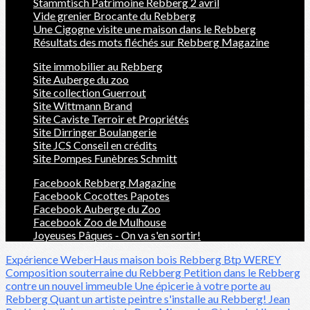
Stammtisch Patrimoine Rebberg 2 avril
Vide grenier Brocante du Rebberg
Une Cigogne visite une maison dans le Rebberg
Résultats des mots fléchés sur Rebberg Magazine
Site immobilier au Rebberg
Site Auberge du zoo
Site collection Guerrout
Site Wittmann Brand
Site Caviste Terroir et Propriétés
Site Dirringer Boulangerie
Site JCS Conseil en crédits
Site Pompes Funèbres Schmitt
Facebook Rebberg Magazine
Facebook Cocottes Papotes
Facebook Auberge du Zoo
Facebook Zoo de Mulhouse
Joyeuses Pâques - On va s'en sortir!
Expérience WeberHaus maison bois Rebberg Btp WEREY
Composition souterraine du Rebberg
Petition dans le Rebberg
contre un nouvel immeuble
Une épicerie à votre porte au
Rebberg
Quant un artiste peintre s'installe au Rebberg!
Jean