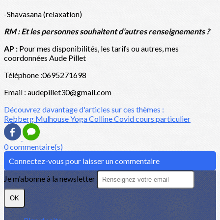
-Shavasana (relaxation)
RM : Et les personnes souhaitent d’autres renseignements ?
AP :
Pour mes disponibilités, les tarifs ou autres, mes
coordonnées Aude Pillet
Téléphone :0695271698
Email : audepillet30@gmail.com
Découvrez davantage d'articles sur ces thèmes :
Rebberg
Mulhouse
Yoga
Colline
Covid
cours
particulier
0 commentaire(s)
Connectez-vous pour laisser un commentaire
Je m'abonne à la newsletter
OK