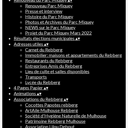
Renouveau Parc Miquey
Presse et interview
Histoire du Parc Miquey
Photos et Archives du Parc Miquey
NEWS sur le Parc Miquey
Projet du Parc Miquey Mars 2022
Résultats élections municipales
▴
▾
Adresses utiles
▴
▾
Carnet du Rebberg
Immobilier: maisons et appartements du Rebberg
Restaurants du Rebberg
Entreprises Amis du Rebberg
Lieu de culte et salles disponibles
Transports
Lycée du Rebberg
4 Pages Papier
▴
▾
Animations
▴
▾
Associations du Rebberg
▴
▾
Cocottes Papotes rebberg
ArtAile Mulhouse Rebberg
Société d'Hygiène Naturelle de Mulhouse
Patrimoine Rebberg Mulhouse
Association Lilou Debout