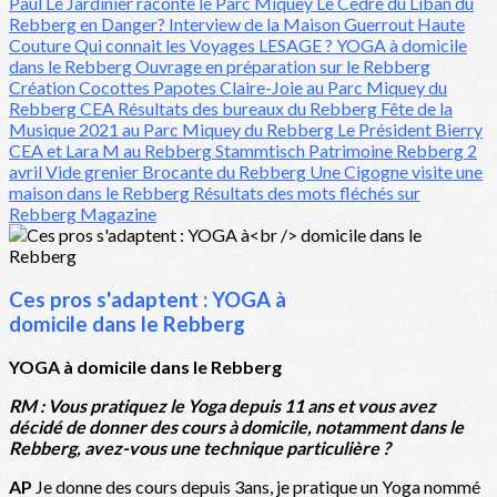
Paul Le Jardinier raconte le Parc Miquey
Le Cèdre du Liban du
Rebberg en Danger?
Interview de la Maison Guerrout Haute
Couture
Qui connait les Voyages LESAGE ?
YOGA à domicile
dans le Rebberg
Ouvrage en préparation sur le Rebberg
Création Cocottes Papotes
Claire-Joie au Parc Miquey du
Rebberg
CEA Résultats des bureaux du Rebberg
Fête de la
Musique 2021 au Parc Miquey du Rebberg
Le Président Bierry
CEA et Lara M au Rebberg
Stammtisch Patrimoine Rebberg 2
avril
Vide grenier Brocante du Rebberg
Une Cigogne visite une
maison dans le Rebberg
Résultats des mots fléchés sur
Rebberg Magazine
Ces pros s'adaptent : YOGA à
domicile dans le Rebberg
YOGA à domicile dans le Rebberg
RM : Vous pratiquez le Yoga depuis 11 ans et vous avez
décidé de donner des cours à domicile, notamment dans le
Rebberg, avez-vous une technique particulière ?
AP
Je donne des cours depuis 3ans, je pratique un Yoga nommé