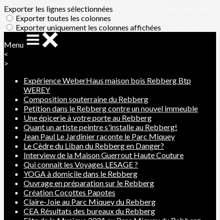
Exporter les lignes sélectionnées
Exporter toutes les colonnes
Exporter uniquement les colonnes affichées
Menu
<
>
Expérience WeberHaus maison bois Rebberg Btp
WEREY
Composition souterraine du Rebberg
Petition dans le Rebberg contre un nouvel immeuble
Une épicerie à votre porte au Rebberg
Quant un artiste peintre s'installe au Rebberg!
Jean Paul Le Jardinier raconte le Parc Miquey
Le Cèdre du Liban du Rebberg en Danger?
Interview de la Maison Guerrout Haute Couture
Qui connait les Voyages LESAGE ?
YOGA à domicile dans le Rebberg
Ouvrage en préparation sur le Rebberg
Création Cocottes Papotes
Claire-Joie au Parc Miquey du Rebberg
CEA Résultats des bureaux du Rebberg