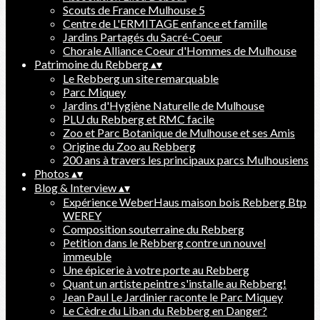
Scouts de France Mulhouse 5
Centre de L'ERMITAGE enfance et famille
Jardins Partagés du Sacré-Coeur
Chorale Alliance Coeur d'Hommes de Mulhouse
Patrimoine du Rebberg
▴
▾
Le Rebberg un site remarquable
Parc Miquey
Jardins d'Hygiène Naturelle de Mulhouse
PLU du Rebberg et RMC facile
Zoo et Parc Botanique de Mulhouse et ses Amis
Origine du Zoo au Rebberg
200 ans à travers les principaux parcs Mulhousiens
Photos
▴
▾
Blog & Interview
▴
▾
Expérience WeberHaus maison bois Rebberg Btp
WEREY
Composition souterraine du Rebberg
Petition dans le Rebberg contre un nouvel
immeuble
Une épicerie à votre porte au Rebberg
Quant un artiste peintre s'installe au Rebberg!
Jean Paul Le Jardinier raconte le Parc Miquey
Le Cèdre du Liban du Rebberg en Danger?