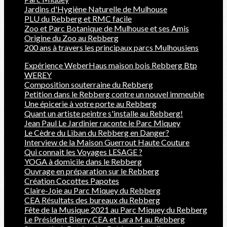
Jardins d'Hygiène Naturelle de Mulhouse
PLU du Rebberg et RMC facile
Zoo et Parc Botanique de Mulhouse et ses Amis
Origine du Zoo au Rebberg
200 ans à travers les principaux parcs Mulhousiens
Expérience WeberHaus maison bois Rebberg Btp
WEREY
Composition souterraine du Rebberg
Petition dans le Rebberg contre un nouvel immeuble
Une épicerie à votre porte au Rebberg
Quant un artiste peintre s'installe au Rebberg!
Jean Paul Le Jardinier raconte le Parc Miquey
Le Cèdre du Liban du Rebberg en Danger?
Interview de la Maison Guerrout Haute Couture
Qui connait les Voyages LESAGE ?
YOGA à domicile dans le Rebberg
Ouvrage en préparation sur le Rebberg
Création Cocottes Papotes
Claire-Joie au Parc Miquey du Rebberg
CEA Résultats des bureaux du Rebberg
Fête de la Musique 2021 au Parc Miquey du Rebberg
Le Président Bierry CEA et Lara M au Rebberg